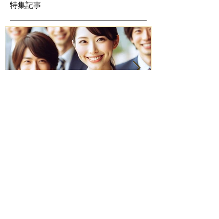
特集記事
社員研修セミナーで企業の未来を変え
接客の基本！お客
る！成功事例と効果的な実施方法
の秘訣
最新記事